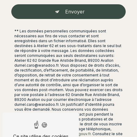
Envoyer
** Les données personnelles communiquées sont
nécessaires aux fins de vous contacter et sont
enregistrées dans un fichier informatisé. Elles sont
destinées à Atelier 62 et ses sous-traitants dans le seul but
de répondre à votre message. Les données collectées
seront communiquées aux seuls destinataires suivants:
Atelier 62 62 Grande Rue Aristide Briand, 89200 Avallon
dumel.caro@wanadoo.fr. Vous disposez de droits d’accès,
de rectification, d’effacement, de portabilité, de limitation,
d’opposition, de retrait de votre consentement à tout
moment et du droit d’introduire une réclamation auprès
d’une autorité de contrôle, ainsi que d’organiser le sort de
vos données post-mortem. Vous pouvez exercer ces droits
par voie postale à l'adresse 62 Grande Rue Aristide Briand,
89200 Avallon ou par courrier électronique à l'adresse
dumel.caro@wanadoo.fr. Un justificatif d'identité pourra
vous être demandé. Nous conservons vos données
pendant la période de prise de contact puis pendant la
durée de prescription légale aux fins probatoires et de
gestion des contentieux. Vous avez le droit de vous inscrire
sur la liste d'opposition au démarchage téléphonique,
disponible à cette adresse:
Bloctel.gouv.fr
. Consultez le site
Ce site utilise des cookies