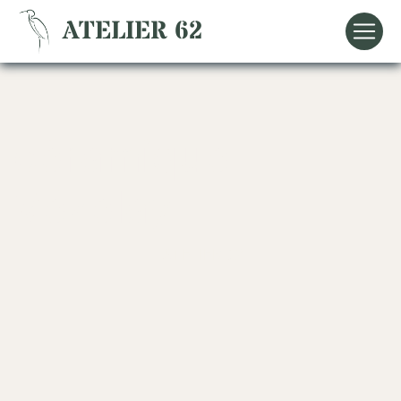
Panneau de gestion des cookies
ATELIER 62
céramique
Vézelay
ATELIER 62