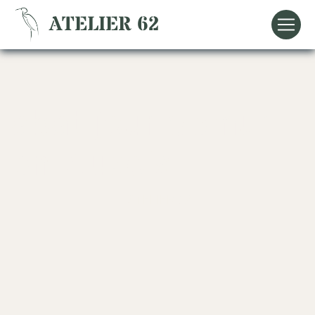
Panneau de gestion des cookies
ATELIER 62
abat-jour Semur-
en-Auxois
ATELIER 62