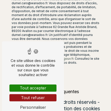
dumel.caro@wanadoo.fr. Vous disposez de droits d’accès,
de rectification, d’effacement, de portabilité, de limitation,
d’opposition, de retrait de votre consentement à tout
moment et du droit d’introduire une réclamation auprès
d’une autorité de contrôle, ainsi que d’organiser le sort de
vos données post-mortem. Vous pouvez exercer ces droits
par voie postale à l'adresse 62 Grande Rue Aristide Briand,
89200 Avallon ou par courrier électronique à l'adresse
dumel.caro@wanadoo.fr. Un justificatif d'identité pourra
vous être demandé. Nous conservons vos données
pendant la période de prise de contact puis pendant la
durée de prescription légale aux fins probatoires et de
gestion des contentieux. Vous avez le droit de vous inscrire
sur la liste d'opposition au démarchage téléphonique,
disponible à cette adresse:
Bloctel.gouv.fr
. Consultez le site
Ce site utilise des cookies
cnil.fr pour plus d’informations sur vos droits.
et vous donne le contrôle
sur ceux que vous
souhaitez activer
Tout accepter
Recherches fréquentes
Tout refuser
©
Vistalid
- 2026 - Tous droits réservés -
Personnaliser
Mentions légales
-
Gestion des cookies