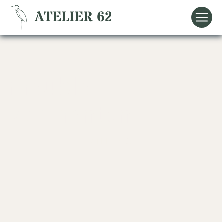
Panneau de gestion des cookies
ATELIER 62
meuble
Vermenton
ATELIER 62