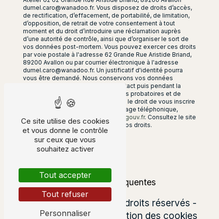
dumel.caro@wanadoo.fr. Vous disposez de droits d’accès,
de rectification, d’effacement, de portabilité, de limitation,
d’opposition, de retrait de votre consentement à tout
moment et du droit d’introduire une réclamation auprès
d’une autorité de contrôle, ainsi que d’organiser le sort de
vos données post-mortem. Vous pouvez exercer ces droits
par voie postale à l'adresse 62 Grande Rue Aristide Briand,
89200 Avallon ou par courrier électronique à l'adresse
dumel.caro@wanadoo.fr. Un justificatif d'identité pourra
vous être demandé. Nous conservons vos données
pendant la période de prise de contact puis pendant la
durée de prescription légale aux fins probatoires et de
gestion des contentieux. Vous avez le droit de vous inscrire
sur la liste d'opposition au démarchage téléphonique,
disponible à cette adresse:
Bloctel.gouv.fr
. Consultez le site
Ce site utilise des cookies
cnil.fr pour plus d’informations sur vos droits.
et vous donne le contrôle
sur ceux que vous
souhaitez activer
Tout accepter
Recherches fréquentes
Tout refuser
©
Vistalid
- 2026 - Tous droits réservés -
Personnaliser
Mentions légales
-
Gestion des cookies