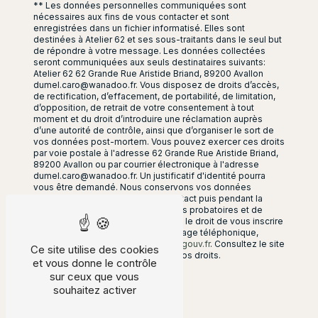
** Les données personnelles communiquées sont
nécessaires aux fins de vous contacter et sont
enregistrées dans un fichier informatisé. Elles sont
destinées à Atelier 62 et ses sous-traitants dans le seul but
de répondre à votre message. Les données collectées
seront communiquées aux seuls destinataires suivants:
Atelier 62 62 Grande Rue Aristide Briand, 89200 Avallon
dumel.caro@wanadoo.fr. Vous disposez de droits d’accès,
de rectification, d’effacement, de portabilité, de limitation,
d’opposition, de retrait de votre consentement à tout
moment et du droit d’introduire une réclamation auprès
d’une autorité de contrôle, ainsi que d’organiser le sort de
vos données post-mortem. Vous pouvez exercer ces droits
par voie postale à l'adresse 62 Grande Rue Aristide Briand,
89200 Avallon ou par courrier électronique à l'adresse
dumel.caro@wanadoo.fr. Un justificatif d'identité pourra
vous être demandé. Nous conservons vos données
pendant la période de prise de contact puis pendant la
durée de prescription légale aux fins probatoires et de
gestion des contentieux. Vous avez le droit de vous inscrire
sur la liste d'opposition au démarchage téléphonique,
disponible à cette adresse:
Bloctel.gouv.fr
. Consultez le site
Ce site utilise des cookies
cnil.fr pour plus d’informations sur vos droits.
et vous donne le contrôle
sur ceux que vous
souhaitez activer