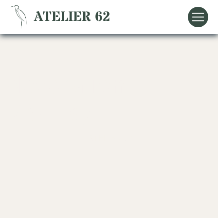
Panneau de gestion des cookies
ATELIER 62
décoration
Vézelay
ATELIER 62