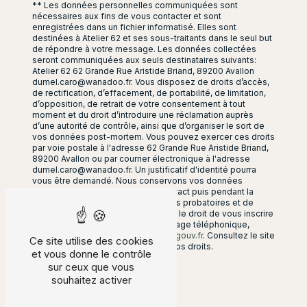
** Les données personnelles communiquées sont
nécessaires aux fins de vous contacter et sont
enregistrées dans un fichier informatisé. Elles sont
destinées à Atelier 62 et ses sous-traitants dans le seul but
de répondre à votre message. Les données collectées
seront communiquées aux seuls destinataires suivants:
Atelier 62 62 Grande Rue Aristide Briand, 89200 Avallon
dumel.caro@wanadoo.fr. Vous disposez de droits d’accès,
de rectification, d’effacement, de portabilité, de limitation,
d’opposition, de retrait de votre consentement à tout
moment et du droit d’introduire une réclamation auprès
d’une autorité de contrôle, ainsi que d’organiser le sort de
vos données post-mortem. Vous pouvez exercer ces droits
par voie postale à l'adresse 62 Grande Rue Aristide Briand,
89200 Avallon ou par courrier électronique à l'adresse
dumel.caro@wanadoo.fr. Un justificatif d'identité pourra
vous être demandé. Nous conservons vos données
pendant la période de prise de contact puis pendant la
durée de prescription légale aux fins probatoires et de
gestion des contentieux. Vous avez le droit de vous inscrire
sur la liste d'opposition au démarchage téléphonique,
disponible à cette adresse:
Bloctel.gouv.fr
. Consultez le site
Ce site utilise des cookies
cnil.fr pour plus d’informations sur vos droits.
et vous donne le contrôle
sur ceux que vous
souhaitez activer